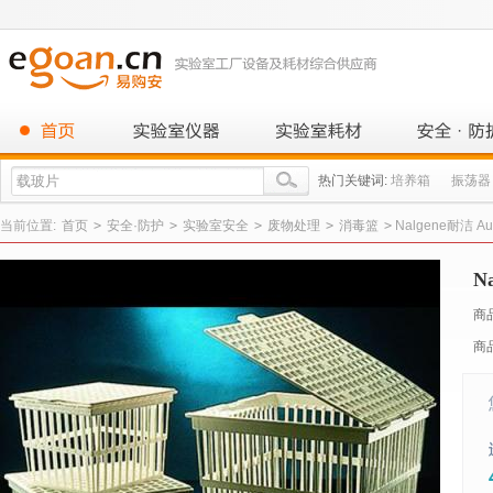
热门关键词:
培养箱
振荡器
当前位置:
首页
>
安全·防护
>
实验室安全
>
废物处理
>
消毒篮
>
Nalgene耐洁 Aut
N
商
商