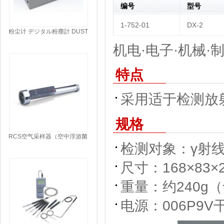
编号
型号
1-752-01
DX-2
粉尘计 デジタル粉塵計 DUST
MONITOR
机电·电子·机械·制
特点
采用适于检测放
规格
RCS空气采样器（空中浮游菌
检测对象：γ射
测定仪） RCSエアーサンプ
ラー（空中浮遊菌測定器）
SAMPLING
尺寸：168×83
重量：约240g
电源：006P9