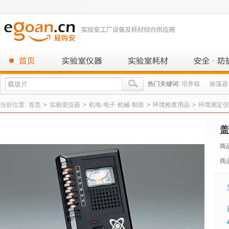
热门关键词:
培养箱
振荡器
当前位置:
首页
>
实验室仪器
>
机电·电子·机械·制造
>
环境检查用品
>
环境测定仪
盖
商
商